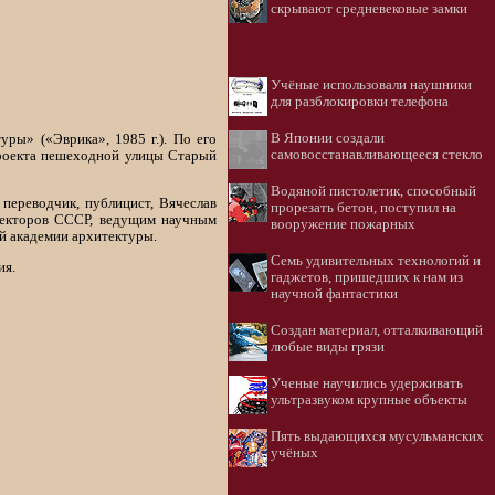
скрывают средневековые замки
Учёные использовали наушники
для разблокировки телефона
В Японии создали
ры» («Эврика», 1985 г.). По его
самовосстанавливающееся стекло
проекта пешеходной улицы Старый
Водяной пистолетик, способный
 переводчик, публицист, Вячеслав
прорезать бетон, поступил на
итекторов СССР, ведущим научным
вооружение пожарных
й академии архитектуры.
Семь удивительных технологий и
ия.
гаджетов, пришедших к нам из
научной фантастики
Создан материал, отталкивающий
любые виды грязи
Ученые научились удерживать
ультразвуком крупные объекты
Пять выдающихся мусульманских
учёных