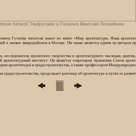
утнов Алексей Эльбрусович и Глазычев Вячеслав Леонидович
овича Гутнова читатели знают по книге «Мир архитектуры. Язык архитекту
ний и жилых микрорайонов в Москве. Он также является одним из авторов 
, исследователь проектного творчества и архитектурного наследия, критик,
й архитектурный институт. Он является секретарем правления Союза арх
тории архитектуры и градостроительства, а также профессором Международно
и градостроительства, продолжает разговор об архитектуре и путях ее развит