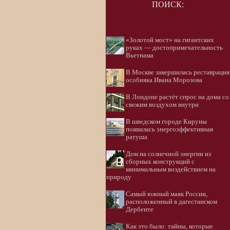
ПОИСК:
«Золотой мост» на гигантских
руках — достопримечательность
Вьетнама
В Москве завершилась реставрация
особняка Ивана Морозова
В Лондоне растёт спрос на дома со
свежим воздухом внутри
В шведском городе Кируны
появилась энергоэффективная
ратуша
Дом на солнечной энергии из
сборных конструкций с
минимальным воздействием на
природу
Самый южный маяк России,
расположенный в дагестанском
Дербенте
Как это было: тайны, которые