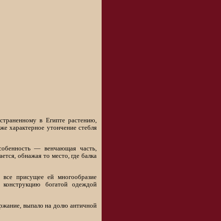
страненному в Египте растению,
аже характерное утончение стебля
собенность — венчающая часть,
ется, обнажая то место, где балка
а все присущее ей многообразие
ю конструкцию богатой одеждой
ржание, выпало на долю античной