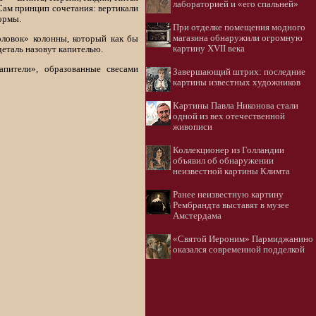
лабораторией и «его спальней»
Сам принцип сочетания: вертикали
ормы.
При отделке помещения модного
магазина обнаружили огромную
оловок» колонны, который как бы
картину XVII века
деталь назовут капителью.
апители», образованные свесами
Завершающий штрих: последние
картины известных художников
Картины Павла Никонова стали
одной из вех отечественной
живописи
Коллекционер из Голландии
объявил об обнаружении
неизвестной картины Климта
Ранее неизвестную картину
Рембрандта выставят в музее
Амстердама
«Святой Иероним» Пармиджанино
оказался современной подделкой