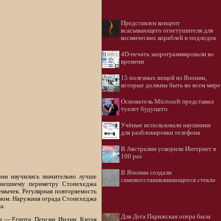
Представлен концепт
всасывающего огнетушителя для
космических кораблей и подлодок
4D-печать запрограммировали во
времени
15 полезных вещей из Японии,
которые должны быть во всем мире
Основатель Microsoft представил
туалет будущего
Учёные использовали наушники
для разблокировки телефона
В Австралии ускорили Интернет в
100 раз
В Японии создали
они научились значительно лучше
самовосстанавливающееся стекло
 внешнему периметру Стонехеджа
мычек. Регулярная повторяемость
емом. Наружная ограда Стонехеджа
ы.
Для Дега Парижская опера была
а — Египта, Персии, Индии, Китая