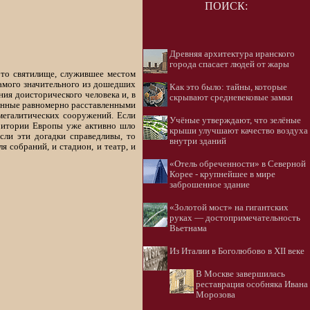
ПОИСК:
Древняя архитектура иранского
города спасает людей от жары
это святилище, служившее местом
амого значительного из дошедших
Как это было: тайны, которые
ия доисторического человека и, в
скрывают средневековые замки
ованные равномерно расставленными
мегалитических сооружений. Если
Учёные утверждают, что зелёные
рритории Европы уже активно шло
крыши улучшают качество воздуха
сли эти догадки справедливы, то
внутри зданий
 собраний, и стадион, и театр, и
«Отель обреченности» в Северной
Корее - крупнейшее в мире
заброшенное здание
«Золотой мост» на гигантских
руках — достопримечательность
Вьетнама
Из Италии в Боголюбово в XII веке
В Москве завершилась
реставрация особняка Ивана
Морозова