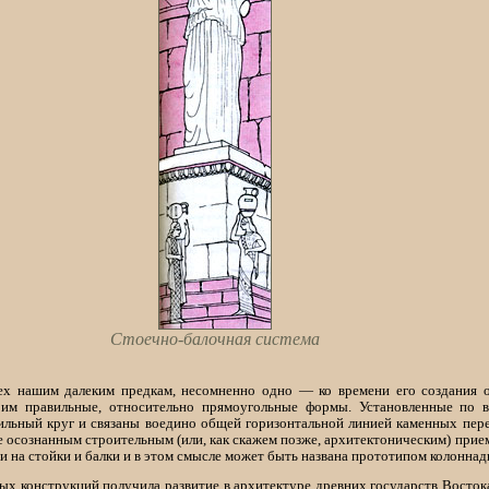
Стоечно-балочная система
ех нашим далеким предкам, несомненно одно — ко времени его создания 
 им правильные, относительно прямоугольные формы. Установленные по
льный круг и связаны воедино общей горизонтальной линией каменных пере
е осознанным строительным (или, как скажем позже, архитектоническим) при
и на стойки и балки и в этом смысле может быть названа прототипом колоннад
ых конструкций получила развитие в архитектуре древних государств Восток