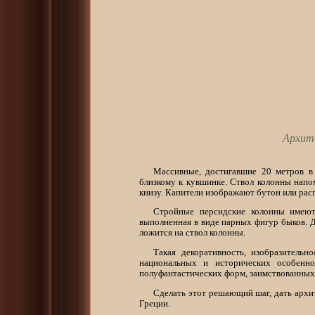
Архите
Массивные, достигавшие 20 метров в
близкому к кувшинке. Ствол колонны напом
книзу. Капители изображают бутон или рас
Стройные персидские колонны имеют
выполненная в виде парных фигур быков. Де
ложится на ствол колонны.
Такая декоративность, изобразительн
национальных и исторических особенно
полуфантастических форм, заимствованных 
Сделать этот решающий шаг, дать архи
Греции.