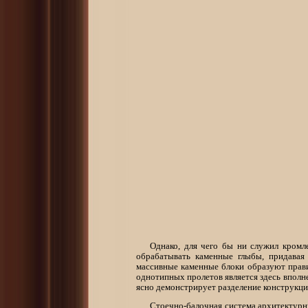
Однако, для чего бы ни служил кромл
обрабатывать каменные глыбы, придавая
массивные каменные блоки образуют прави
однотипных пролетов является здесь вполн
ясно демонстрирует разделение конструкци
Стоечно-балочная система архитектурн