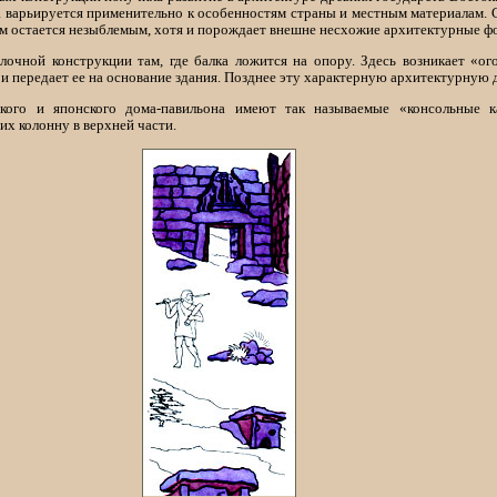
а варьируется применительно к особенностям страны и местным материалам. 
м остается незыблемым, хотя и порождает внешне несхожие архитектурные ф
лочной конструкции там, где балка ложится на опору. Здесь возникает «ог
и передает ее на основание здания. Позднее эту характерную архитектурную 
кого и японского дома-павильона имеют так называемые «консольные к
их колонну в верхней части.