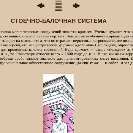
СТОЕЧНО-БАЛОЧНАЯ СИСТЕМА
типов мегалитических сооружений является кромлех. Ученые думают, что 
, связанных с захоронением мертвых. Некоторые особенности ориентации с
наводят на мысль о том, что он отражает первичные астрономические познан
 и такая версия, что концентрические круговые «дорожки» Стонехеджа, образ
 для проведения конских состязаний. Ведь кромлех — самое «молодое» из 
 э., то Стонехедж относят всего к 1600 году до н. э. В это время на те
иобрела особо важное значение для привилегированных слоев населения. Е
функциональное общественное сооружение, да еще какое — и собор, и зал для