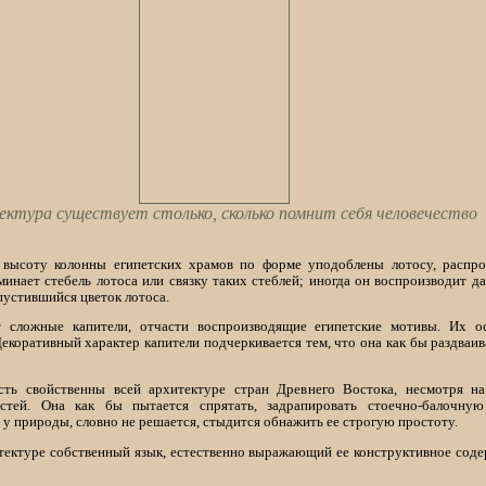
ктура существует столько, сколько помнит себя человечество
 высоту колонны египетских храмов по форме уподоблены лотосу, распро
инает стебель лотоса или связку таких стеблей; иногда он воспроизводит д
пустившийся цветок лотоса.
 сложные капители, отчасти воспроизводящие египетские мотивы. Их о
коративный характер капители подчеркивается тем, что она как бы раздваива
ость свойственны всей архитектуре стран Древнего Востока, несмотря н
стей. Она как бы пытается спрятать, задрапировать стоечно-балочну
у природы, словно не решается, стыдится обнажить ее строгую простоту.
тектуре собственный язык, естественно выражающий ее конструктивное соде