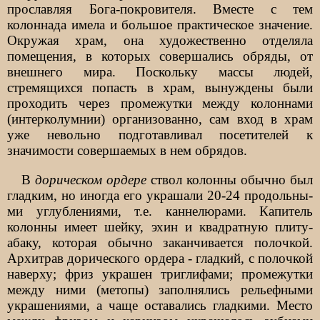
прославляя Бога-покровителя. Вместе с тем
колоннада имела и большое практическое значение.
Окружая храм, она художественно отделяла
помещения, в которых совершались обряды, от
внешнего мира. Поскольку массы людей,
стремящихся попасть в храм, вынуждены были
проходить через промежутки между колоннами
(интерколумнии) организованно, сам вход в храм
уже невольно подготавливал посетителей к
значимости совершаемых в нем обрядов.
В
дорическом ордере
ствол колонны обычно был
гладким, но иногда его украшали 20-24 продольны­
ми углублениями, т.е. каннелюрами. Капитель
колонны имеет шейку, эхин и квадратную плиту-
абаку, которая обычно заканчивается полочкой.
Архитрав дорического ордера - гладкий, с полочкой
наверху; фриз украшен триглифами; промежутки
между ними (метопы) заполнялись рельефными
украшениями, а чаще оставались гладкими. Место