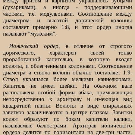
между фризом и карнизом украшалось зубцами
(сухариками), а иногда - поддерживающими
частями, т.е. модульонами. Соотношение между
диаметром и высотой дорической колонны
составляет примерно 1:8, и этот ордер иногда
называют "мужским".
Ионический ордер
, в отличие от строгого
дорического, характерен своей тонко
проработанной капителью, в которую входят
волюты, и облегченными колоннами. Соотношение
диаметра и ствола колонн обычно составляет 1:9.
Ствол украшался более мелкими каннелюрами.
Капитель не имеет шейки. На обычном вале
расположена особой формы абака, примыкающая
непосредственно к архитраву и имеющая вид
квадратной плиты. Волюты в виде спиральных
завитков заканчиваются в центре глазком. Завитки
волют образуют по бокам капители валики,
называемые балюстрами. Архитрав ионического
ордера делится по горизонтали на две-три части.