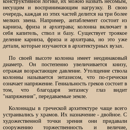
конструктивной логике, их можно назвать несомым,
несущим и воспринимающим нагрузку. В свою
очередь, каждая из этих частей делится на три более
мелких звена. Например, антаблемент состоит из
карниза, фриза и архитрава; колонна включает в
себя капитель, ствол и базу. Существует троякое
деление карниза, фриза и архитрава, но это уже
детали, которые изучаются в архитектурных вузах.
По своей высоте колонна имеет неодинаковый
диаметр. Он постепенно увеличивается книзу,
отражая возрастающее давление. Утолщение ствола
колонны называется энтазисом, что по-гречески
означает напряжение. Гениальность греков состоит в
том, что благодаря энтазису глаз видит
"напряжения", передаваемые земле.
Колоннады в греческой архитектуре чаще всего
устраивались у храмов. Их назначение - двойное. С
художественной точки зрения они придавали
сооружению торжественность и величие,