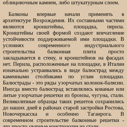
облицовочным камнем, либо штукатурным слоем.
Балконы впервые начали применять в
архитектуре Возрождения. Их составными частями
являются кронштейны, площадка, перила.
Кронштейны своей формой создают впечатление
устойчивости поддерживаемой ими площадки. В
условиях современного индустриального
строительства балконная плита просто
закладывается в стену, и кронштейнов на фасадах
нет. Перила, расположенные на площадке, в Италии
изначально устраивались в виде балюстрад между
каменными столбиками по углам площадки.
Балюстрады - это ряды узорчатых колонок-балясин.
Иногда вместо балюстрад вставлялись кованые или
литые узорчатые решетки из бронзы, чугуна, стали.
Великолепные образцы таких решеток сохранились
до наших дней в районах старой застройки Ростова,
Новочеркасска и особенно Таганрога. В
современном строительстве балконные решетки -
это просто сварные конструкции из стали.