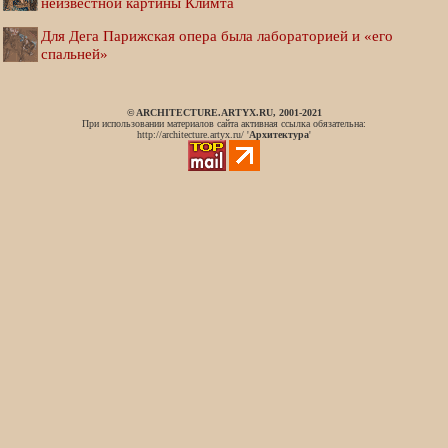
неизвестной картины Климта
Для Дега Парижская опера была лабораторией и «его
спальней»
© ARCHITECTURE.ARTYX.RU, 2001-2021
При использовании материалов сайта активная ссылка обязательна:
http://architecture.artyx.ru/ '
Архитектура
'