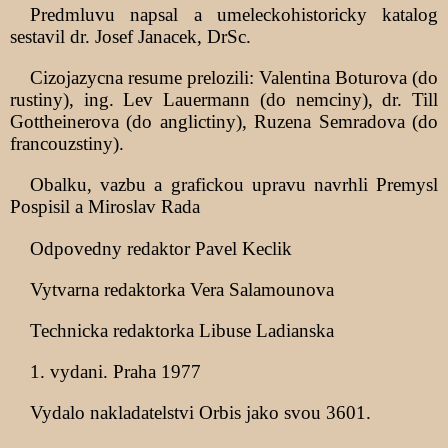
Predmluvu napsal a umeleckohistoricky katalog
sestavil dr. Josef Janacek, DrSc.
Cizojazycna resume prelozili: Valentina Boturova (do
rustiny), ing. Lev Lauermann (do nemciny), dr. Till
Gottheinerova (do anglictiny), Ruzena Semradova (do
francouzstiny).
Obalku, vazbu a grafickou upravu navrhli Premysl
Pospisil a Miroslav Rada
Odpovedny redaktor Pavel Keclik
Vytvarna redaktorka Vera Salamounova
Technicka redaktorka Libuse Ladianska
1. vydani. Praha 1977
Vydalo nakladatelstvi Orbis jako svou 3601.