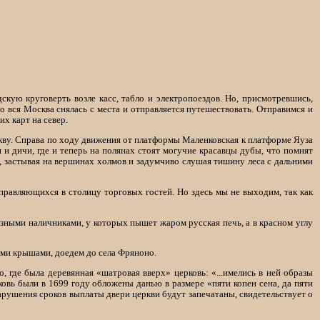
кую круговерть возле касс, табло и электропоездов. Но, присмотревшись,
 вся Москва снялась с места и отправляется путешествовать. Отправимся и
х карт на север.
ву. Справа по ходу движения от платформы Маленковская к платформе Яуза
 и дичи, где и теперь на полянах стоят могучие красавцы дубы, что помнят
, застывая на вершинах холмов и задумчиво слушая тишину леса с дальними
равляющихся в столицу торговых гостей. Но здесь мы не выходим, так как
езными наличниками, у которых пышет жаром русская печь, а в красном углу
ми крышами, доедем до села Фряноно.
, где была деревянная «шатровая вверх» церковь: «...имелись в ней образы
рковь были в 1699 году обложены данью в размере «пяти копен сена, да пяти
нарушения сроков выплаты двери церкви будут запечатаны, свидетельствует о