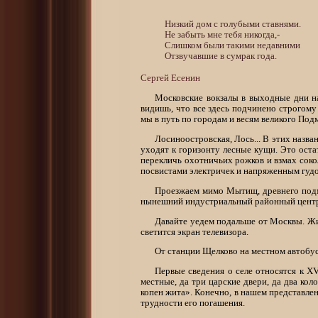
	Низкий дом с голубыми ставнями.

	Не забыть мне тебя никогда,- 

	Слишком были такими недавними 

Сергей Есенин
Московские вокзалы в выходные дни на
видишь, что все здесь подчинено строгому
мы в путь по городам и весям великого Под
Лосиноостровская, Лось... В этих наз
уходят к горизонту лесные кущи. Это оста
перекличь охотничьих рожков и взмах соко
посвистами электричек и напряженным гуд
Проезжаем мимо Мытищ, древнего подмо
нынешний индустриальный районный центр 
Давайте уедем подальше от Москвы. Жив
светится экран телевизора.
От станции Щелково на местном автобу
Первые сведения о селе относятся к XV
местные, да три царские двери, да два кол
копен жита». Конечно, в нашем представлен
трудности его погашения.