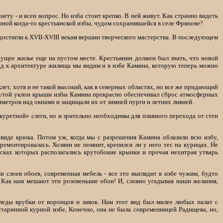
ту - и ясен вопрос. Но изба стоит крепко. В ней живут. Как странно видеть
чной когда-то крестьянской избы, чудом сохранявшейся в селе Фрянове?
 достигли к XVII-XVIII векам вершин творческого мастерства. В последующем
ущее жилье еще на пустом месте. Крестьянин должен был знать, что новой
од к архитектуре жилища мы видим и в избе Камина, которую теперь можно
клет, хотя и не такой высокий, как в северных областях, но все же придающий
рутой уклон крыши избы Камина прекрасно обеспечивал сброс атмосферных
тиметров над окнами и защищали их от зимней пурги и летних ливней.
куретной» слеги, но и зрительно необходимы для плавного перехода от стен
 виде крюка. Потом уж, когда мы с разрешения Камина облазили всю избу,
емонтировалась. Хозяин не помнит, крепился ли у него тес на курицах. Не
сках которых располагались крутобокие крынки и прочая нехитрая утварь
и слоев обоев, современная мебель - все это выглядит в избе чужим, будто
 Как нам мешают эти розовенькие обои! И, словно угадывая наши желания,
леды врубки от воронцов и лавок. Нам этот вид был милее любых палат с
таринной курной избе, Конечно, она не была современницей Радищева, но,