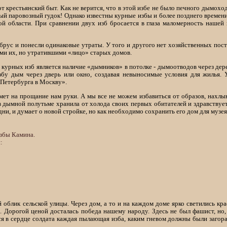
от крестьянский быт. Как не верится, что в этой избе не было печного дымоход
й паровозный гудок! Однако известны курные избы и более позднего времен
ой области. При сравнении двух изб бросается в глаза маломерность нашей
брус и понесли одинаковые утраты. У того и другого нет хозяйственных пост
ими их, но утратившими «лицо» старых домов.
урных изб является наличие «дымников» в потолке - дымоотводов через дерев
бу дым через дверь или окно, создавая невыносимые условия для жилья. У
Петербурга в Москву».
ет на прощание нам руки. А мы все не можем избавиться от образов, нахлын
я в дымной полутьме хранила от холода своих первых обитателей и здравствуе
дни, и думает о новой стройке, но как необходимо сохранить его дом для музе
 облик сельской улицы. Через дом, а то и на каждом доме ярко светились к
. Дорогой ценой досталась победа нашему народу. Здесь не был фашист, но,
 в сердце солдата каждая пылающая изба, каким гневом должны были загора