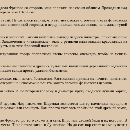
идели Фряново со стороны, оно поразило нас своим обликом. Проходили над
берега реки Шеренки...
рай. Не хотелось верить, что это неуклюжее строение и есть фряновская
анию с восточной стороны, и перед нашими глазами возник, напоминая тупой
 фрак и манишку. Такими нелепыми выглядели здесь пилястры, прикрывающие
. Заколоченные «итальянские» окна с резными наличниками красовались на
сть и за глаза бросовой постройки.
Выступавшие торцы поперечной стены спилены, очевидно, чтобы не мешать
ичительным свойством древних культовых памятников деревянного зодчества
нившие венцы просто удалили без замены.
альных окон искать бесполезно. Растесанные проемы их начисто поглотили.
совершенно невозможно понять, какого времени фряновская церковь.
в небо». К полутораметровому в диаметре кругу сходится лучами каркас,
кой церкви. Над изволоком Шеренки вознесется шатер памятника народного
не усложняли свой путь. Нам просто хотелось пройти по этой древней земле,
во Фряново, до того схожи эти села. Впрочем, схожей была и их история. В
места. Тихой стала жизнь в Ду-шонове- Но до сих пор стоят как монументы