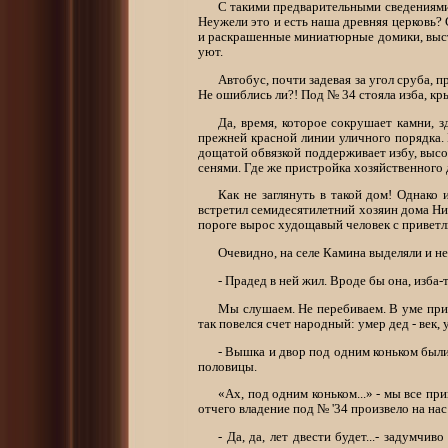
С такими предварительными сведениями
Неужели это и есть наша древняя церковь?
и раскрашенные миниатюрные домики, выст
уют.
Автобус, почти задевая за угол сруба,
Не ошиблись ли?! Под № 34 стояла изба, к
Да, время, которое сокрушает камни, з
прежней красной линии уличного порядка. 
дощатой обвязкой поддерживает избу, высо
сенями. Где же пристройка хозяйственного
Как не заглянуть в такой дом! Однако
встретил семидесятилетний хозяин дома Ник
пороге вырос худощавый человек с приветли
Очевидно, на селе Камина выделяли и не
- Прадед в ней жил. Вроде бы она, изба-
Мы слушаем. Не перебиваем. В уме прик
так повелся счет народный: умер дед - век, 
- Вышка и двор под одним коньком были,
половицы.
«Ах, под одним коньком...» - мы все пр
отчего владение под № '34 произвело на на
- Да, да, лет двести будет...- задумч