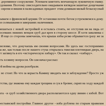
 деревянное сооружение. Успеваем заметить венчающую луковичную главку.
следования. Поэтому снисходительно окидываем взглядом зашитые дощечками
ы сирени и вишни в палисадниках придают этим домикам милый безыскусный
ываем о фряновской церкви. От остановки почти бегом устремляемся к дому.
 и солнышками в завершиях наличников.
ешаться с новой застройкой и осталась стоять, не отступив ни на пядь от
осевших нижних венцов сруб дал крен в сторону шоссе. И хотя завалинка с
 И еще со стороны замечаешь, что крыша избы резко обрывается сразу же за
я неловко, что докучаешь им своими вопросами. Но здесь нас гостеприимно
 же, как только после нашего стука открылась тяжелая плотницкая дверь, на
 заглянуть в его «историческую хибару». Он так и сказал: «хибару».
ть хозяину вопросов. Он сам начал рассказ:
ней войны на дрова разобрали.
 не стоит. Но что за корысть Камину вводить нас в заблуждение? Просто уж
етства, где знакома ему каждая трещина и сук в бревне, скрип на ходу каждой
ната - и сруб хозяйственного двора располагаются в одну линию с избой. Вот
крестьянской постройки. Главное другое - изба рублена по старым правилам