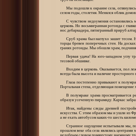
Мы подошли к окраине села, оглянулись
селом годы, столетия. Менялся облик домов
С чувством недоумения остановились м
церковь. Но восьмигранная ротонда с глав
нос дебаркадера, пятигранный прируб алтар
Сруб храма был наглухо зашит тесом. 
торцы бревен поперечных стен. На досках
гранях ротонды. Мы обошли храм, подчиняяс
Первая удача! На юго-западном углу 
тесовой обшивке.
Входим в церковь. Оказывается, пол л
всегда была высота и наличие просторного
Глаза постепенно привыкают к полумрак
Портальная стена, отделяющая помещение х
В полумраке храма просматривается р
образуя усеченную пирамиду. Каркас забра
Итак, найдены следы древней постройк
искусства. С этим образом мы и ушли из Фр
а не ехать автобусом каких-то шесть килом
Странное ощущение испытывали мы, подх
прошлом веке оба села являлись центрами 
недобрым словом помянутому наемному тру