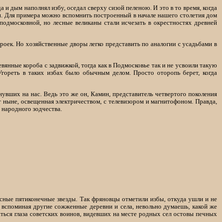
а и дым наполнял избу, оседал сверху сизой пеленою. И это в то время, когда
и. Для примера можно вспомнить построенный в начале нашего столетия дом
 подмосковной, но лесные великаны стали исчезать в окрестностях древней
роек. Но хозяйственные дворы легко представить по аналогии с усадьбами в
янные короба с задвижкой, тогда как в Подмосковье так и не усвоили такую
гореть в таких избах было обычным делом. Просто оторопь берет, когда
увших на нас. Ведь это же он, Камин, представитель четвертого поколения
т ныне, освещенная электричеством, с телевизором и магнитофоном. Правда,
я народного зодчества.
расные пятиконечные звезды. Так фряновцы отметили избы, откуда ушли и не
 вспоминая другие сожженные деревни и села, невольно думаешь, какой же
ться глаза советских воинов, видевших на месте родных сел остовы печных