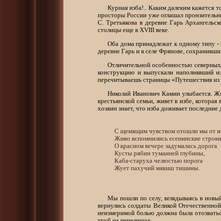
Курная изба!.. Каким далеким кажется т
просторы России уже оглашал пронзительны
С. Третьякова в деревне Гарь Архангельск
столицы еще в XVIII веке.
Оба дома принадлежат к одному типу - 
деревне Гарь и в селе Фрянове, сохранивш
Отличительной особенностью северных к
конструкцию и выпускали наполнявший из
перечитываешь страницы «Путешествия из 
Николай Иванович Камин улыбается. Жм
крестьянской семьи, живет в избе, котора
хозяин знает, что изба доживает последние 
	С щемящим чувством отошли мы от избы Камина. 

	Живо вспомнились есенинские строки:

	О красном вечере задумалась дорога. 

	Кусты рябин туманней глубины, 

	Каба-старуха челюстью порога 

Мы пошли по селу, вглядываясь в новый
вернулись солдаты Великой Отечественной
неизмеримой болью должна была отозваться
труб на пепелищах.