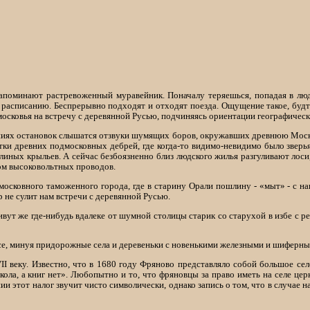
поминают растревоженный муравейник. Поначалу теряешься, попадая в людс
 расписанию. Беспрерывно подходят и отходят поезда. Ощущение такое, будто
московья на встречу с деревянной Русью, подчиняясь ориентации географически
ваниях остановок слышатся отзвуки шумящих боров, окружавших древнюю Моск
тки древних подмосковных дебрей, где когда-то видимо-невидимо было зверья
линых крыльев. А сейчас безбоязненно близ людского жилья разгуливают лоси
ом высоковольтных проводов.
сковного таможенного города, где в старину Орали пошлину - «мыт» - с нап
не сулит нам встречи с деревянной Русью.
ут же где-нибудь вдалеке от шумной столицы старик со старухой в избе с р
се, минуя придорожные села и деревеньки с новенькими железными и шиферны
II веку. Известно, что в 1680 году Фряново представляло собой большое село
окола, а книг нет». Любопытно и то, что фряновцы за право иметь на селе це
ии этот налог звучит чисто символически, однако запись о том, что в случае 