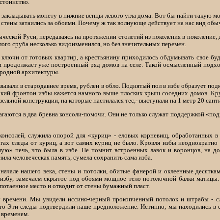
остоинство.
акладывать монету в нижние венцы левого угла дома. Вот бы найти такую моне
 стены затаились за обоями. Почему ж так волнующе действует на нас вид обы
ыческой Руси, передаваясь на протяжении столетий из поколения в поколение,
ого сруба несколько видоизменился, но без значительных перемен.
 ключи от готовых квартир, а крестьянину приходилось обдумывать свое буд
и продолжает уже построенный ряд домов на селе. Такой осмысленный подх
ародной архитектуры.
азывали в стародавнее время, рублен в обло. Поднятый пол в избе образует под
сокий фронтон избы кажется намного выше плоских крыш соседних домов. К
вельной конструкции, на которые настилался тес,- выступали на 1 метр 20 сан
гаются в два бревна консоли-помочи. Они не только служат поддержкой «под
 консолей, служила опорой для «куриц» - еловых корневищ, обработанных в
гах следы от куриц, а вот самих куриц не было. Кровля избы неоднократно р
ю» печь, что была в избе. Не помнит встроенных лавок и воронцов, на до
нила человеческая память, сумела сохранить сама изба.
 начале нашего века, стены и потолки, обитые фанерой и оклеенные десяткам
 избу, замечаем скрытое под обоями мощное тело потолочной балки-матицы.
потаенное место и отводит от стены бумажный пласт.
су времени. Мы увидели иссиня-черный прокопченный потолок и штрабы - с
то Эти следы подтвердили наше предположение. Истинно, мы находились в с
 временем.