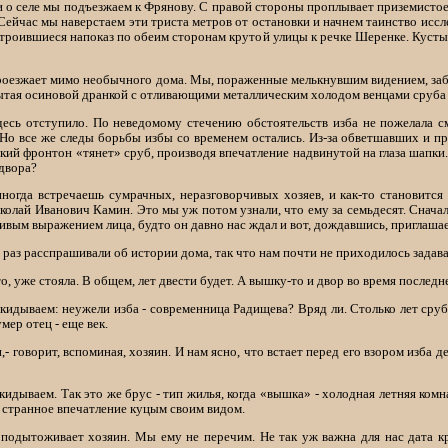
 о селе мы подъезжаем к Фрянову. С правой стороны проплывает приземистое
 Сейчас мы наверстаем эти триста метров от остановки и начнем таинство ис
роившиеся напоказ по обеим сторонам крутой улицы к речке Шеренке. Куст
 проезжает мимо необычного дома. Мы, пораженные мелькнувшим видением, заб
рытая осиновой дранкой с отливающими металлическим холодом венцами сруба
десь отступило. По неведомому стечению обстоятельств изба не пожелала см
Но все же следы борьбы избы со временем остались. Из-за обветшавших и пр
кий фронтон «тянет» сруб, производя впечатление надвинутой на глаза шапки.
 двора?
 иногда встречаешь сумрачных, неразговорчивых хозяев, и как-то становитс
олай Иванович Камин. Это мы уж потом узнали, что ему за семьдесят. Сначала
вым выражением лица, будто он давно нас ждал и вот, дождавшись, приглашает
 раз расспрашивали об истории дома, так что нам почти не приходилось задава
то, уже стояла. В общем, лет двести будет. А вышку-то и двор во время послед
идываем: неужели изба - современница Радищева? Вряд ли. Столько лет сруб
умер отец - еще век.
- говорит, вспоминая, хозяин. И нам ясно, что встает перед его взором изба д
икидываем. Так это же брус - тип жилья, когда «вышка» - холодная летняя ком
с странное впечатление куцым своим видом.
иво подытоживает хозяин. Мы ему не перечим. Не так уж важна для нас дата 